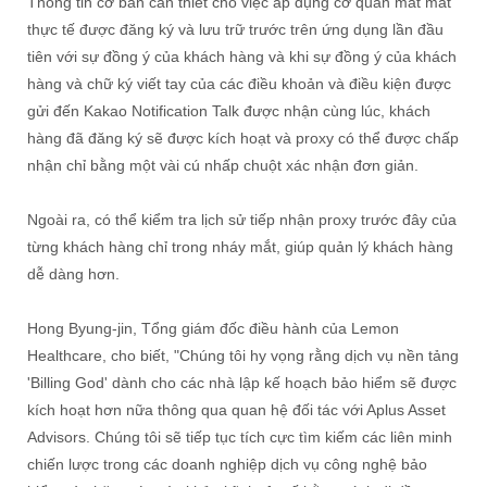
Thông tin cơ bản cần thiết cho việc áp dụng cơ quan mất mát
thực tế được đăng ký và lưu trữ trước trên ứng dụng lần đầu
tiên với sự đồng ý của khách hàng và khi sự đồng ý của khách
hàng và chữ ký viết tay của các điều khoản và điều kiện được
gửi đến Kakao Notification Talk được nhận cùng lúc, khách
hàng đã đăng ký sẽ được kích hoạt và proxy có thể được chấp
nhận chỉ bằng một vài cú nhấp chuột xác nhận đơn giản.
Ngoài ra, có thể kiểm tra lịch sử tiếp nhận proxy trước đây của
từng khách hàng chỉ trong nháy mắt, giúp quản lý khách hàng
dễ dàng hơn.
Hong Byung-jin, Tổng giám đốc điều hành của Lemon
Healthcare, cho biết, "Chúng tôi hy vọng rằng dịch vụ nền tảng
'Billing God' dành cho các nhà lập kế hoạch bảo hiểm sẽ được
kích hoạt hơn nữa thông qua quan hệ đối tác với Aplus Asset
Advisors. Chúng tôi sẽ tiếp tục tích cực tìm kiếm các liên minh
chiến lược trong các doanh nghiệp dịch vụ công nghệ bảo