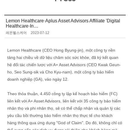
Lemon Healthcare·Aplus Asset Advisors Affiliate 'Digital
Healthcare·In…
레몬헬스케어
2023-07-12
Lemon Healthcare (CEO Hong Byung-jin), một công ty nền
tảng hai chiều về dữ liệu chăm sóc sức khỏe, đã ký kết quan
hệ đối tác chiến lược với A+ Asset Advisors (CEO Kwak Geun-
ho, Seo Sung-sik và Cho Kyu-nam), một công ty bảo hiểm
doanh nghiệp (GA), vào ngày 12.
Theo thỏa thuận, 4.450 công ty lập kế hoạch bảo hiểm (FC)
liên kết với A+ Asset Advisors, liên kết với 35 công ty bảo hiểm
nhân thọ và phi nhân thọ, sẽ có thể chấp nhận và quản lý các
yêu cầu bồi thường bảo hiểm nhân thọ thực tế cho khách
hàng thông qua ứng dụng "God of Claim". Do đó, không chỉ có