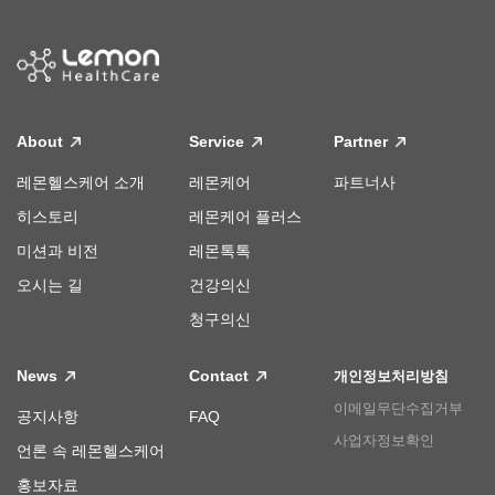
About
Service
Partner
레몬헬스케어 소개
레몬케어
파트너사
히스토리
레몬케어 플러스
미션과 비전
레몬톡톡
오시는 길
건강의신
청구의신
News
Contact
개인정보처리방침
이메일무단수집거부
공지사항
FAQ
사업자정보확인
언론 속 레몬헬스케어
홍보자료