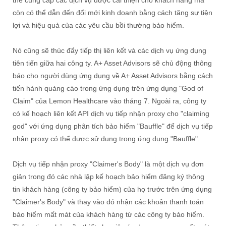
thể cung cấp các dịch vụ được cải thiện cho khách hàng mà
còn có thể dẫn đến đổi mới kinh doanh bằng cách tăng sự tiện
lợi và hiệu quả của các yêu cầu bồi thường bảo hiểm.
Nó cũng sẽ thúc đẩy tiếp thị liên kết và các dịch vụ ứng dụng
tiên tiến giữa hai công ty. A+ Asset Advisors sẽ chủ động thông
báo cho người dùng ứng dụng về A+ Asset Advisors bằng cách
tiến hành quảng cáo trong ứng dụng trên ứng dụng "God of
Claim" của Lemon Healthcare vào tháng 7. Ngoài ra, công ty
có kế hoạch liên kết API dịch vụ tiếp nhận proxy cho "claiming
god" với ứng dụng phân tích bảo hiểm "Bauffle" để dịch vụ tiếp
nhận proxy có thể được sử dụng trong ứng dụng "Bauffle".
Dịch vụ tiếp nhận proxy "Claimer's Body" là một dịch vụ đơn
giản trong đó các nhà lập kế hoạch bảo hiểm đăng ký thông
tin khách hàng (công ty bảo hiểm) của họ trước trên ứng dụng
"Claimer's Body" và thay vào đó nhận các khoản thanh toán
bảo hiểm mất mát của khách hàng từ các công ty bảo hiểm.