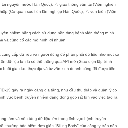
 tài nguyên nước Hàn Quốc), △ giao thông vận tải (Viện nghiên
iệp (Cơ quan xúc tiến lâm nghiệp Hàn Quốc), △ ven biển (Viện
 truyền nhiễm bằng cách sử dụng nền tảng bệnh viện thông minh
hệ và củng cố các mô hình lợi nhuận.
à cung cấp dữ liệu và người dùng để phân phối dữ liệu như một xa
n dữ liệu lớn là có thể thông qua API mở (Giao diện lập trình
 buổi giao lưu thực địa và tư vấn kinh doanh cũng đã được tiến
ID-19 gây ra ngày càng gia tăng, nhu cầu thu thập và quản lý có
 lĩnh vực bệnh truyền nhiễm đang đóng góp rất lớn vào việc tạo ra
ung tâm và nền tảng dữ liệu lớn trong lĩnh vực bệnh truyền
ồi thường bảo hiểm đơn giản "Billing Body" của công ty trên nền