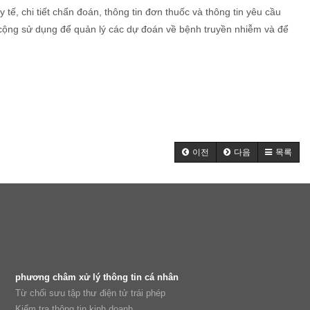
y tế, chi tiết chẩn đoán, thông tin đơn thuốc và thông tin yêu cầu
g cộng sử dụng để quản lý các dự đoán về bệnh truyền nhiễm và để
이전
다음
목록
phương châm xử lý thông tin cá nhân
Từ chối sưu tập thư điện tử trái phép
Kiểm tra thông tin kinh doanh