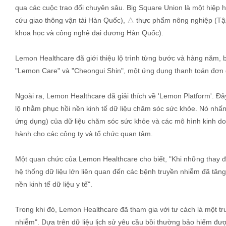
qua các cuộc trao đổi chuyên sâu. Big Square Union là một hiệp
cứu giao thông vận tải Hàn Quốc), △ thực phẩm nông nghiệp (Tậ
khoa học và công nghệ đại dương Hàn Quốc).
Lemon Healthcare đã giới thiệu lộ trình từng bước và hàng năm, 
"Lemon Care" và "Cheongui Shin", một ứng dụng thanh toán đơn gi
Ngoài ra, Lemon Healthcare đã giải thích về 'Lemon Platform'. Đ
lộ nhằm phục hồi nền kinh tế dữ liệu chăm sóc sức khỏe. Nó nhấn 
ứng dụng) của dữ liệu chăm sóc sức khỏe và các mô hình kinh doa
hành cho các công ty và tổ chức quan tâm.
Một quan chức của Lemon Healthcare cho biết, "Khi những thay đổ
hệ thống dữ liệu lớn liên quan đến các bệnh truyền nhiễm đã tăng 
nền kinh tế dữ liệu y tế".
Trong khi đó, Lemon Healthcare đã tham gia với tư cách là một tr
nhiễm". Dựa trên dữ liệu lịch sử yêu cầu bồi thường bảo hiểm đư