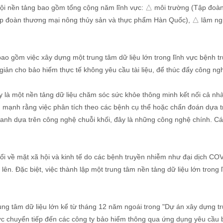
 hội nền tảng bao gồm tổng cộng năm lĩnh vực: △ môi trường (Tập đoàn
p đoàn thương mại nông thủy sản và thực phẩm Hàn Quốc), △ lâm ngh
bao gồm việc xây dựng một trung tâm dữ liệu lớn trong lĩnh vực bệnh
ản cho bảo hiểm thực tế không yêu cầu tài liệu, để thúc đẩy công ng
ây là một nền tảng dữ liệu chăm sóc sức khỏe thông minh kết nối cả nh
mạnh rằng việc phân tích theo các bệnh cụ thể hoặc chẩn đoán dựa trê
nh dựa trên công nghệ chuỗi khối, đây là những công nghệ chính. Các
i về mặt xã hội và kinh tế do các bệnh truyền nhiễm như đại dịch COV
lên. Đặc biệt, việc thành lập một trung tâm nền tảng dữ liệu lớn trong
ung tâm dữ liệu lớn kể từ tháng 12 năm ngoái trong "Dự án xây dựng tr
ợc chuyển tiếp đến các công ty bảo hiểm thông qua ứng dụng yêu cầu b