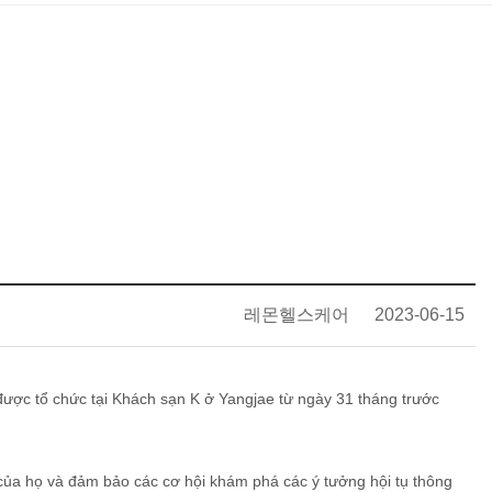
레몬헬스케어
2023-06-15
ược tổ chức tại Khách sạn K ở Yangjae từ ngày 31 tháng trước
c của họ và đảm bảo các cơ hội khám phá các ý tưởng hội tụ thông