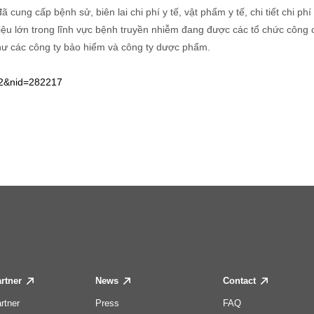
cung cấp bệnh sử, biên lai chi phí y tế, vật phẩm y tế, chi tiết chi phí 
 liệu lớn trong lĩnh vực bệnh truyền nhiễm đang được các tổ chức côn
ư các công ty bảo hiểm và công ty dược phẩm.
12&nid=282217
rtner
News
Contact
rtner
Press
FAQ