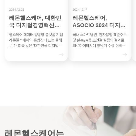
2024.12.23
2024.12.17
레몬헬스케어, 대한민
레몬헬스케어,
국 디지털경영혁신대
ASOCIO 2024 디지털
상 과기부 장관상
헬스케어DX부문 혁신
헬스케어 데이터 양방향 플랫폼 기업
국내 스마트병원, 환자용앱 표준주도
상 수상 영…
레몬헬스케어의 홍병진 대표는 올해
및 실손24등 초연결 실증의 결과로
로 24회를 맞은 ‘대한민국 디지털경
의료마이타시대 앞당겨 수상 이뤄내
영혁신대상’의 헬스케어 부문에서 과
레몬헬스케어는 아시아·태평양 지역
학기술정보통신부 장관상을 수상했
최대 IT 산업협력기구인 ASO…
다…
레몬헬스케어는