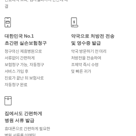
결
대한민국 No.1
약국으로 처방전 전송
초간편 실손보험청구
및 영수증 발급
청구의신 제휴병원으로
약국 방문하기 전 미리
서류없이 간편하게
처방전을 전송하여
보험청구 가능, 자동청구
조제약 즉시 수령
서비스 가입 후
및 빠른 귀가
진료가 끝난 뒤 보험사로
자동청구 완료
집에서도 간편하게
병원 서류 발급
휴대폰으로 간편하게 필요한
병원 서류를 이메일,