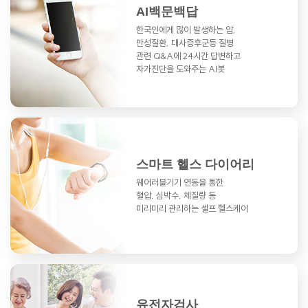
AI백문백답
한국인에게 많이 발생하는 암,
만성질환,
대사증후군등 질병
관련 Q&A에
24시간 답변하고
자가진단을 도와주는 AI봇
스마트 헬스 다이어리
웨어러블기기 연동을 통한
혈압, 심박수, 체질량 등
미리미리 관리하는 셀프 헬스케어
유전자검사