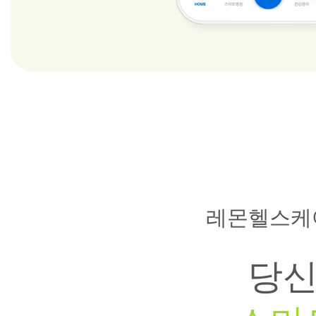
레몬헬스케
당신