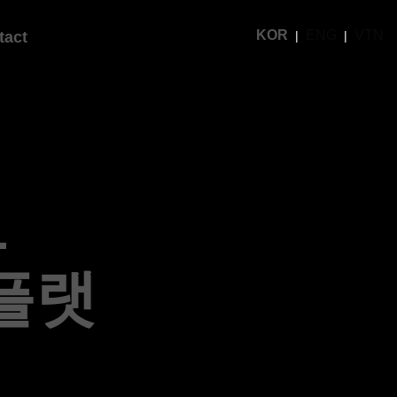
KOR
ENG
VTN
tact
1
플랫