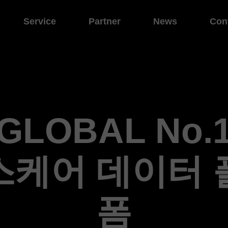
Service
Partner
News
Con
GLOBAL No.
스케어 데이터 
폼