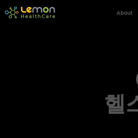
About
헬