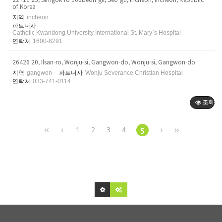
of Korea
지역
incheon
파트너사
Catholic Kwandong University International St. Mary`s Hospital
연락처
1600-8291
26426 20, Ilsan-ro, Wonju-si, Gangwon-do, Wonju-si, Gangwon-do
지역
gangwon
파트너사
Wonju Severance Christian Hospital
연락처
033-741-0114
조회순
1
2
3
4
5