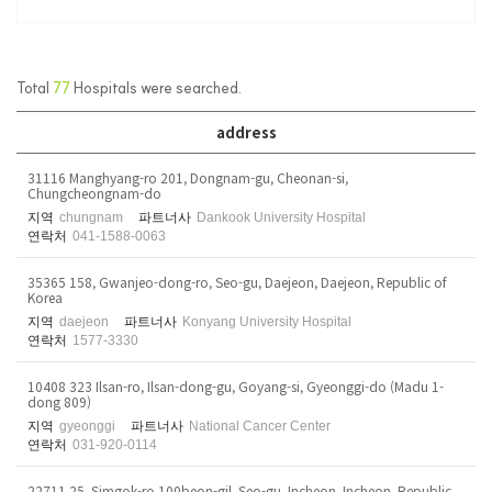
Total
77
Hospitals were searched.
address
31116 Manghyang-ro 201, Dongnam-gu, Cheonan-si,
Chungcheongnam-do
지역
chungnam
파트너사
Dankook University Hospital
연락처
041-1588-0063
35365 158, Gwanjeo-dong-ro, Seo-gu, Daejeon, Daejeon, Republic of
Korea
지역
daejeon
파트너사
Konyang University Hospital
연락처
1577-3330
10408 323 Ilsan-ro, Ilsan-dong-gu, Goyang-si, Gyeonggi-do (Madu 1-
dong 809)
지역
gyeonggi
파트너사
National Cancer Center
연락처
031-920-0114
22711 25, Simgok-ro 100beon-gil, Seo-gu, Incheon, Incheon, Republic