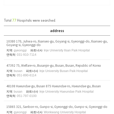
Total
77
Hospitals were searched.
address
10380 170, Juhwa-ro, Ilsanseo-gu, Goyang-si, Gyeonggi-do, Ilsanseo-gu,
Goyang-si, Gyeonggi-do
지역
gyeonggi
파트너사
Inje University Ilsan Paik Hospital
연락처
031-910-7114
47392 75, Welfare-ro, Busanjin-gu, Busan, Busan, Republic of Korea
지역
busan
파트너사
Inje University Busan Paik Hospital
연락처
051-890-6114
48108 Haeundae-gu, Busan 875 Haeundae-ro, Haeundae-gu, Busan
지역
busan
파트너사
Inje University Haeundae Paik Hospital
연락처
051-797-0100
15865 321, Sanbon-ro, Gunpo-si, Gyeonggi-do, Gunpo-si, Gyeonggi-do
지역
gyeonggi
파트너사
Wonkwang University Hospital