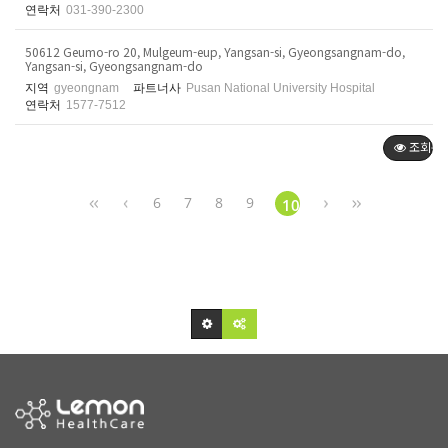
연락처
031-390-2300
50612 Geumo-ro 20, Mulgeum-eup, Yangsan-si, Gyeongsangnam-do,
Yangsan-si, Gyeongsangnam-do
지역
gyeongnam
파트너사
Pusan National University Hospital
연락처
1577-7512
조회순
6
7
8
9
10