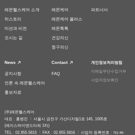
레몬헬스케어 소개
레몬케어
파트너사
히스토리
레몬케어 플러스
미션과 비전
레몬톡톡
오시는 길
건강의신
청구의신
News
Contact
개인정보처리방침
이메일무단수집거부
공지사항
FAQ
사업자정보확인
언론 속 레몬헬스케어
홍보자료
(주)레몬헬스케어
대표 : 홍병진
서울시 금천구 가산디지털1로 145, 1005호
(에이스하이엔드타워 3차)
TEL : 02.855.5815
FAX : 02.855.5816
사업자 등록번호 :
761-86-