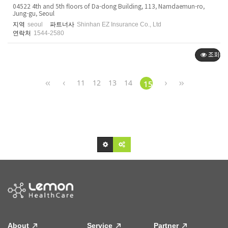
04522 4th and 5th floors of Da-dong Building, 113, Namdaemun-ro,
Jung-gu, Seoul
지역
seoul
파트너사
Shinhan EZ Insurance Co., Ltd
연락처
1544-2580
조회순
11
12
13
14
15
About
Service
Partner