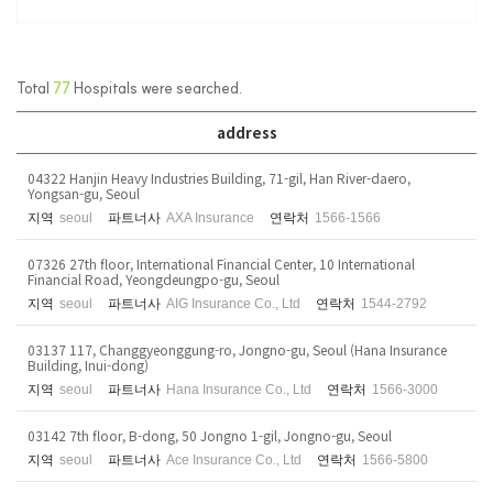
Total
77
Hospitals were searched.
address
04322 Hanjin Heavy Industries Building, 71-gil, Han River-daero,
Yongsan-gu, Seoul
지역
seoul
파트너사
AXA Insurance
연락처
1566-1566
07326 27th floor, International Financial Center, 10 International
Financial Road, Yeongdeungpo-gu, Seoul
지역
seoul
파트너사
AIG Insurance Co., Ltd
연락처
1544-2792
03137 117, Changgyeonggung-ro, Jongno-gu, Seoul (Hana Insurance
Building, Inui-dong)
지역
seoul
파트너사
Hana Insurance Co., Ltd
연락처
1566-3000
03142 7th floor, B-dong, 50 Jongno 1-gil, Jongno-gu, Seoul
지역
seoul
파트너사
Ace Insurance Co., Ltd
연락처
1566-5800