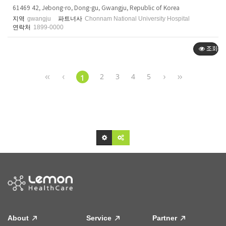
61469 42, Jebong-ro, Dong-gu, Gwangju, Republic of Korea
지역
gwangju
파트너사
Chonnam National University Hospital
연락처
1899-0000
조회순
2
3
4
5
1
About
Service
Partner