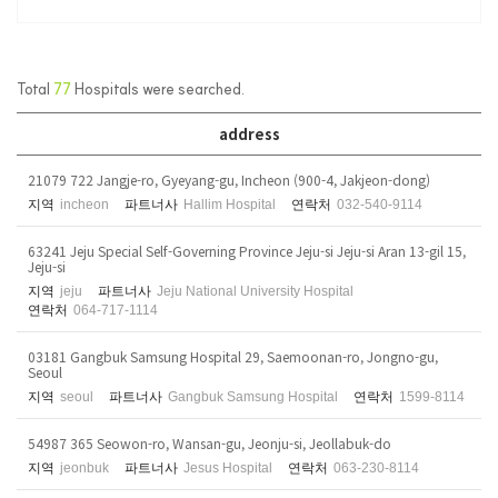
Total
77
Hospitals were searched.
address
21079 722 Jangje-ro, Gyeyang-gu, Incheon (900-4, Jakjeon-dong)
지역
incheon
파트너사
Hallim Hospital
연락처
032-540-9114
63241 Jeju Special Self-Governing Province Jeju-si Jeju-si Aran 13-gil 15,
Jeju-si
지역
jeju
파트너사
Jeju National University Hospital
연락처
064-717-1114
03181 Gangbuk Samsung Hospital 29, Saemoonan-ro, Jongno-gu,
Seoul
지역
seoul
파트너사
Gangbuk Samsung Hospital
연락처
1599-8114
54987 365 Seowon-ro, Wansan-gu, Jeonju-si, Jeollabuk-do
지역
jeonbuk
파트너사
Jesus Hospital
연락처
063-230-8114