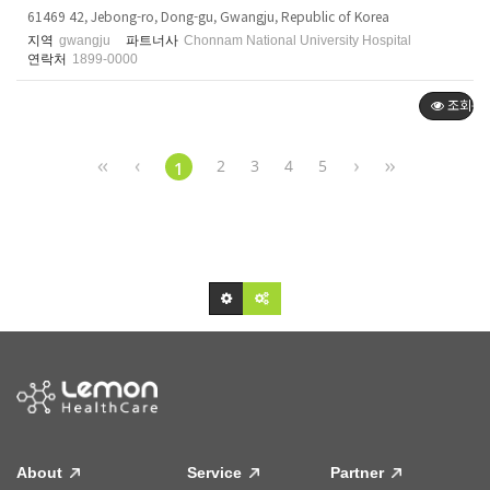
61469 42, Jebong-ro, Dong-gu, Gwangju, Republic of Korea
지역
gwangju
파트너사
Chonnam National University Hospital
연락처
1899-0000
조회순
2
3
4
5
1
About
Service
Partner