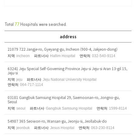
Total
77
Hospitals were searched.
address
21079 722 Jangje-ro, Gyeyang-gu, Incheon (900-4, Jakjeon-dong)
지역
incheon
파트너사
Hallim Hospital
연락처
032-540-9114
63241 Jeju Special Self-Governing Province Jeju-si Jeju-si Aran 13-gil 15,
Jeju-si
지역
jeju
파트너사
Jeju National University Hospital
연락처
064-717-1114
03181 Gangbuk Samsung Hospital 29, Saemoonan-ro, Jongno-gu,
Seoul
지역
seoul
파트너사
Gangbuk Samsung Hospital
연락처
1599-8114
54987 365 Seowon-ro, Wansan-gu, Jeonju-si, Jeollabuk-do
지역
jeonbuk
파트너사
Jesus Hospital
연락처
063-230-8114