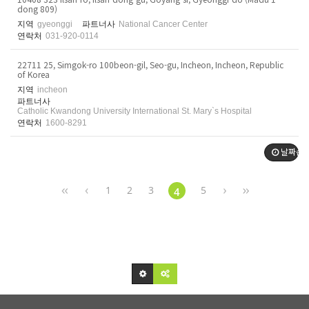
dong 809)
지역
gyeonggi
파트너사
National Cancer Center
연락처
031-920-0114
22711 25, Simgok-ro 100beon-gil, Seo-gu, Incheon, Incheon, Republic
of Korea
지역
incheon
파트너사
Catholic Kwandong University International St. Mary`s Hospital
연락처
1600-8291
날짜순
1
2
3
5
4