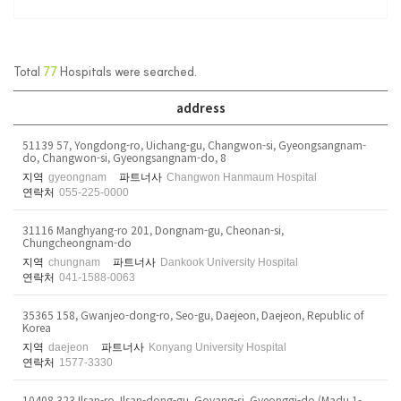
Total
77
Hospitals were searched.
address
51139 57, Yongdong-ro, Uichang-gu, Changwon-si, Gyeongsangnam-
do, Changwon-si, Gyeongsangnam-do, 8
지역
gyeongnam
파트너사
Changwon Hanmaum Hospital
연락처
055-225-0000
31116 Manghyang-ro 201, Dongnam-gu, Cheonan-si,
Chungcheongnam-do
지역
chungnam
파트너사
Dankook University Hospital
연락처
041-1588-0063
35365 158, Gwanjeo-dong-ro, Seo-gu, Daejeon, Daejeon, Republic of
Korea
지역
daejeon
파트너사
Konyang University Hospital
연락처
1577-3330
10408 323 Ilsan-ro, Ilsan-dong-gu, Goyang-si, Gyeonggi-do (Madu 1-