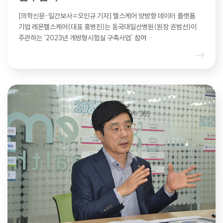
[의학신문·일간보사=오인규 기자] 헬스케어 양방향 데이터 플랫폼
기업 레몬헬스케어(대표 홍병진)는 동국대일산병원(원장 권범선)이
주관하는 ‘2023년 개방형시험실 구축사업’ 참여…