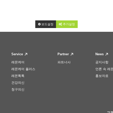
보드설정
추가설정
Service
Partner
News
레몬케어
파트너사
공지사항
레몬케어 플러스
언론 속 레
레몬톡톡
홍보자료
건강의신
청구의신
고객