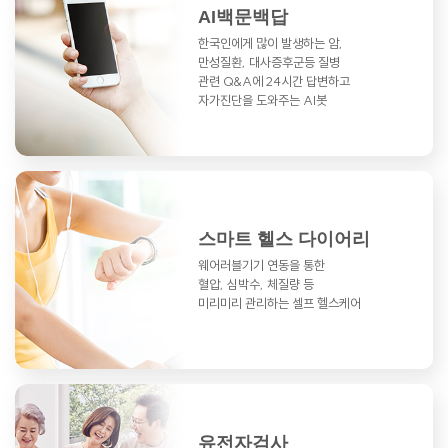
AI백문백답
한국인에게 많이 발생하는 암,
만성질환,
대사증후군등 질병
관련 Q&A에
24시간 답변하고
자가진단을 도와주는 AI봇
스마트 헬스 다이어리
웨어러블기기 연동을 통한
혈압, 심박수, 체질량 등
미리미리 관리하는 셀프 헬스케어
유전자검사