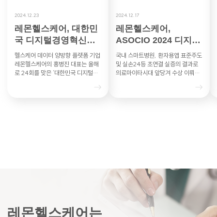
2024.12.23
2024.12.17
레몬헬스케어, 대한민
레몬헬스케어,
국 디지털경영혁신대
ASOCIO 2024 디지털
상 과기부 장관상
헬스케어DX부문 혁신
헬스케어 데이터 양방향 플랫폼 기업
국내 스마트병원, 환자용앱 표준주도
상 수상 영…
레몬헬스케어의 홍병진 대표는 올해
및 실손24등 초연결 실증의 결과로
로 24회를 맞은 ‘대한민국 디지털경
의료마이타시대 앞당겨 수상 이뤄내
영혁신대상’의 헬스케어 부문에서 과
레몬헬스케어는 아시아·태평양 지역
학기술정보통신부 장관상을 수상했
최대 IT 산업협력기구인 ASO…
다…
레몬헬스케어는