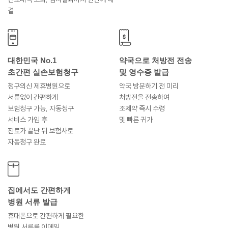
결
대한민국 No.1
약국으로 처방전 전송
초간편 실손보험청구
및 영수증 발급
청구의신 제휴병원으로
약국 방문하기 전 미리
서류없이 간편하게
처방전을 전송하여
보험청구 가능, 자동청구
조제약 즉시 수령
서비스 가입 후
및 빠른 귀가
진료가 끝난 뒤 보험사로
자동청구 완료
집에서도 간편하게
병원 서류 발급
휴대폰으로 간편하게 필요한
병원 서류를 이메일,