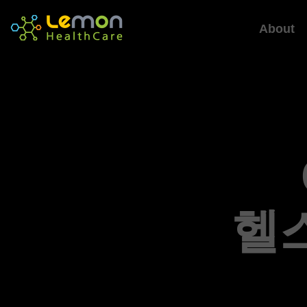
About
헬