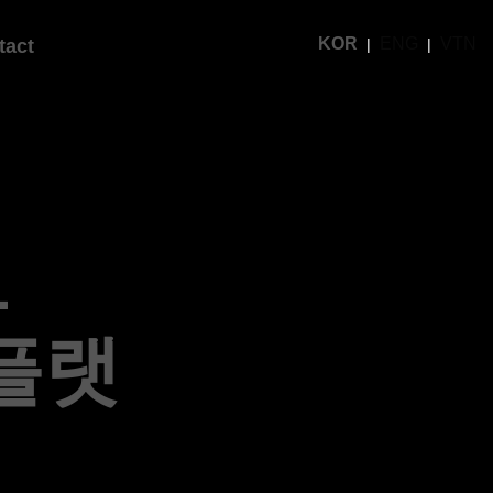
KOR
ENG
VTN
tact
1
플랫