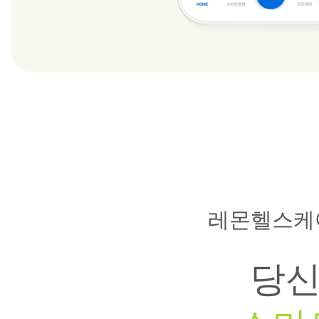
레몬헬스케
당신