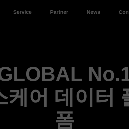
Service
Partner
News
Con
GLOBAL No.
스케어 데이터 
폼