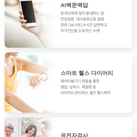
AI백문백답
한국인에게 많이 발생하는 암,
만성질환,
대사증후군등 질병
관련 Q&A에
24시간 답변하고
자가진단을 도와주는 AI봇
스마트 헬스 다이어리
웨어러블기기 연동을 통한
혈압, 심박수, 체질량 등
미리미리 관리하는 셀프 헬스케어
유전자검사