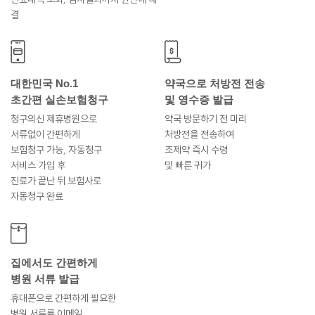
결
대한민국 No.1
약국으로 처방전 전송
초간편 실손보험청구
및 영수증 발급
청구의신 제휴병원으로
약국 방문하기 전 미리
서류없이 간편하게
처방전을 전송하여
보험청구 가능, 자동청구
조제약 즉시 수령
서비스 가입 후
및 빠른 귀가
진료가 끝난 뒤 보험사로
자동청구 완료
집에서도 간편하게
병원 서류 발급
휴대폰으로 간편하게 필요한
병원 서류를 이메일,