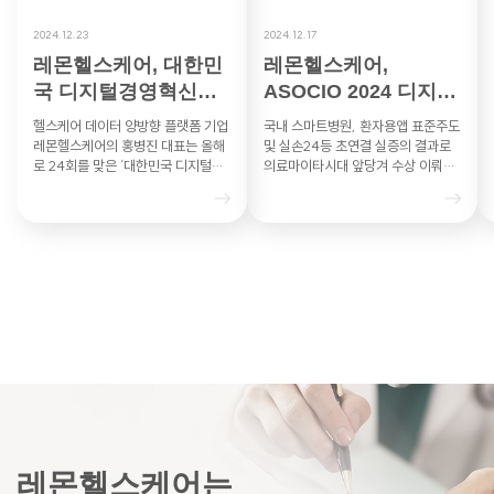
2024.12.23
2024.12.17
레몬헬스케어, 대한민
레몬헬스케어,
국 디지털경영혁신대
ASOCIO 2024 디지털
상 과기부 장관상
헬스케어DX부문 혁신
헬스케어 데이터 양방향 플랫폼 기업
국내 스마트병원, 환자용앱 표준주도
상 수상 영…
레몬헬스케어의 홍병진 대표는 올해
및 실손24등 초연결 실증의 결과로
로 24회를 맞은 ‘대한민국 디지털경
의료마이타시대 앞당겨 수상 이뤄내
영혁신대상’의 헬스케어 부문에서 과
레몬헬스케어는 아시아·태평양 지역
학기술정보통신부 장관상을 수상했
최대 IT 산업협력기구인 ASO…
다…
레몬헬스케어는