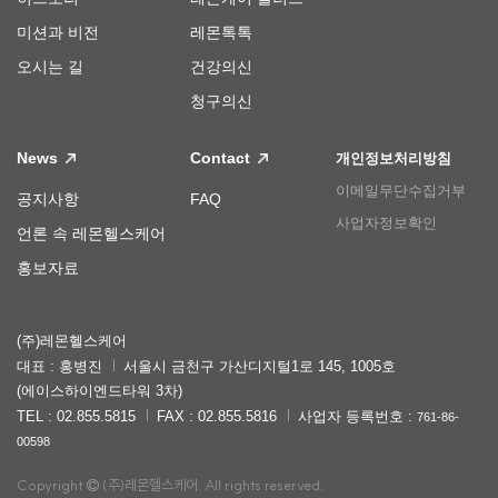
미션과 비전
레몬톡톡
오시는 길
건강의신
청구의신
News
Contact
개인정보처리방침
이메일무단수집거부
공지사항
FAQ
사업자정보확인
언론 속 레몬헬스케어
홍보자료
(주)레몬헬스케어
대표 : 홍병진
서울시 금천구 가산디지털1로 145, 1005호
(에이스하이엔드타워 3차)
TEL : 02.855.5815
FAX : 02.855.5816
사업자 등록번호 :
761-86-
00598
Copyright
(주)레몬헬스케어. All rights reserved.