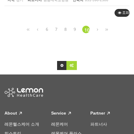
지역
경기
파트너사
원광대학교병원
연락처
031-390-2300
조회순
6
7
8
9
10
About
Service
Partner
레몬헬스케어 소개
레몬케어
파트너사
히스토리
레몬케어 플러스