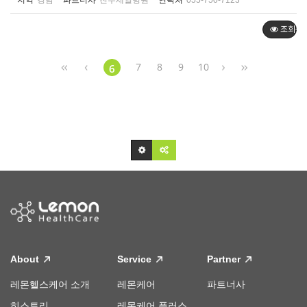
지역
경남
파트너사
진주제일병원
연락처
055-750-7123
조회순
7
8
9
10
6
About
Service
Partner
레몬헬스케어 소개
레몬케어
파트너사
히스토리
레몬케어 플러스