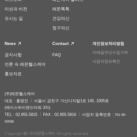
미션과 비전
레몬톡톡
오시는 길
건강의신
청구의신
News
Contact
개인정보처리방침
이메일무단수집거부
공지사항
FAQ
사업자정보확인
언론 속 레몬헬스케어
홍보자료
(주)레몬헬스케어
대표 : 홍병진
서울시 금천구 가산디지털1로 145, 1005호
(에이스하이엔드타워 3차)
TEL : 02.855.5815
FAX : 02.855.5816
사업자 등록번호 :
761-86-
00598
Copyright
(주)레몬헬스케어. All rights reserved.