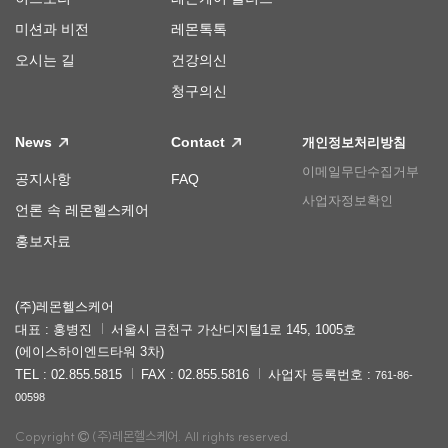
미션과 비전
레몬톡톡
오시는 길
건강의신
청구의신
News
Contact
개인정보처리방침
이메일무단수집거부
공지사항
FAQ
사업자정보확인
언론 속 레몬헬스케어
홍보자료
(주)레몬헬스케어
대표 : 홍병진
서울시 금천구 가산디지털1로 145, 1005호
(에이스하이엔드타워 3차)
TEL : 02.855.5815
FAX : 02.855.5816
사업자 등록번호 :
761-86-
00598
Copyright
(주)레몬헬스케어. All rights reserved.