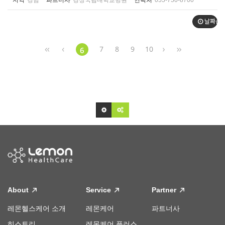
지역
경남
파트너사
경상국립대학교병원
연락처
055-750-8700
날짜순
7
8
9
10
6
About
Service
Partner
레몬헬스케어 소개
레몬케어
파트너사
히스토리
레몬케어 플러스