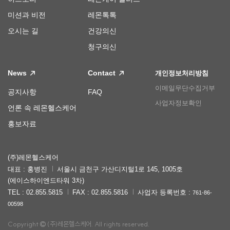
미션과 비전
레몬톡톡
오시는 길
건강의신
청구의신
News
Contact
개인정보처리방침
이메일무단수집거부
공지사항
FAQ
사업자정보확인
언론 속 레몬헬스케어
홍보자료
(주)레몬헬스케어
대표 : 홍병진
서울시 금천구 가산디지털1로 145, 1005호
(에이스하이엔드타워 3차)
TEL : 02.855.5815
FAX : 02.855.5816
사업자 등록번호 :
761-86-
00598
Copyright
(주)레몬헬스케어. All rights reserved.