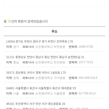
총
78
건의 병원이 검색되었습니다.
주소
14584 경기도 부천시 원미구 경기 부천시 조마루로 170
지역
경기
파트너사
순천향대학교 부천병원
연락처
1899-5700
31151 충청남도 천안시 동남구 충남 천안시 동남구 순천향6길 31
지역
충남
파트너사
순천향대학교 천안병원
연락처
1577-7523
39371 경상북도 구미시 경북 구미시 1공단로 179
지역
경북
파트너사
순천향대학교 구미병원
연락처
054-468-9114
04401 서울특별시 용산구 서울특별시 용산구 대사관로 59
지역
서울
파트너사
순천향대학교 서울병원
연락처
02-709-9114
49201 부산광역시 서구 부산 서구 대신공원로 26