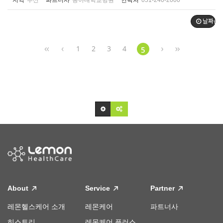
지역
부산
파트너사
동아대학교병원
연락처
051-240-2000
날짜순
1
2
3
4
5
About
Service
Partner
레몬헬스케어 소개
레몬케어
파트너사
히스토리
레몬케어 플러스