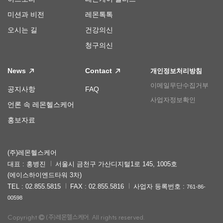
미션과 비전
레몬톡톡
오시는 길
건강의신
청구의신
News
Contact
개인정보처리방침
이메일무단수집거부
공지사항
FAQ
사업자정보확인
언론 속 레몬헬스케어
홍보자료
(주)레몬헬스케어
대표 : 홍병진
서울시 금천구 가산디지털1로 145, 1005호
(에이스하이엔드타워 3차)
TEL : 02.855.5815
FAX : 02.855.5816
사업자 등록번호 :
761-86-
00598
Copyright
(주)레몬헬스케어. All rights reserved.