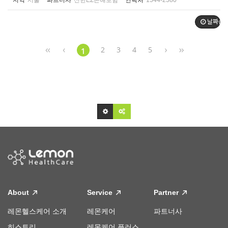
지역
서울
파트너사
신한EZ손해보험
연락처
1544-2580
날짜순
2
3
4
5
1
About
Service
Partner
레몬헬스케어 소개
레몬케어
파트너사
히스토리
레몬케어 플러스