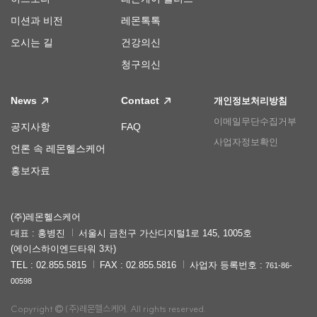
미션과 비전
레몬톡톡
오시는 길
건강의신
청구의신
News
Contact
개인정보처리방침
이메일무단수집거부
공지사항
FAQ
사업자정보확인
언론 속 레몬헬스케어
홍보자료
(주)레몬헬스케어
대표 : 홍병진
서울시 금천구 가산디지털1로 145, 1005호
(에이스하이엔드타워 3차)
TEL : 02.855.5815
FAX : 02.855.5816
사업자 등록번호 :
761-86-
00598
Copyright
(주)레몬헬스케어. All rights reserved.