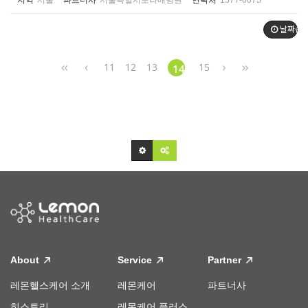
지역
서울
파트너사
서울특별시보라매병원
연락처
1577-0075
날짜순
11
12
13
15
14
About
Service
Partner
레몬헬스케어 소개
레몬케어
파트너사
히스토리
레몬케어 플러스