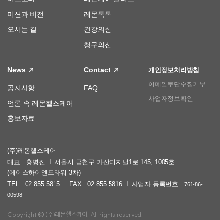
미션과 비전
레몬톡톡
오시는 길
건강의신
청구의신
News
Contact
개인정보처리방침
이메일무단수집거부
공지사항
FAQ
사업자정보확인
언론 속 레몬헬스케어
홍보자료
(주)레몬헬스케어
대표 : 홍병진
서울시 금천구 가산디지털1로 145, 1005호
(에이스하이엔드타워 3차)
TEL : 02.855.5815
FAX : 02.855.5816
사업자 등록번호 :
761-86-
00598
Copyright
(주)레몬헬스케어. All rights reserved.