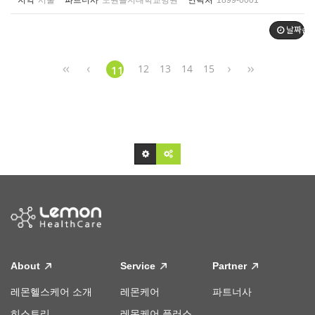
지역
서울
파트너사
노원을지대학교병원
연락처
1899-0001
날짜순
12
13
14
15
11
About
Service
Partner
레몬헬스케어 소개
레몬케어
파트너사
히스토리
레몬케어 플러스