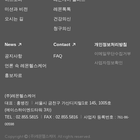
미션과 비전
레몬톡톡
오시는 길
건강의신
청구의신
News
Contact
개인정보처리방침
이메일무단수집거부
공지사항
FAQ
사업자정보확인
언론 속 레몬헬스케어
홍보자료
(주)레몬헬스케어
대표 : 홍병진
서울시 금천구 가산디지털1로 145, 1005호
(에이스하이엔드타워 3차)
TEL : 02.855.5815
FAX : 02.855.5816
사업자 등록번호 :
761-86-
00598
Copyright
(주)레몬헬스케어. All rights reserved.