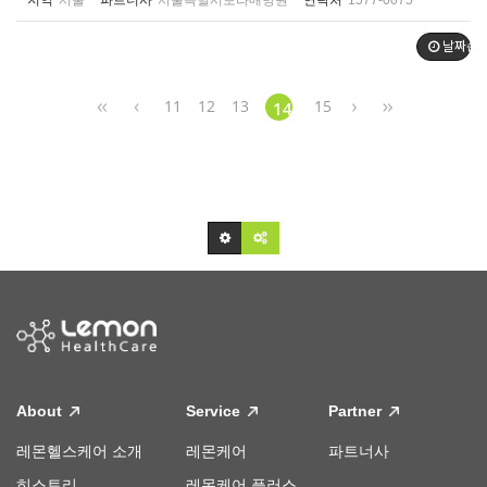
지역
서울
파트너사
서울특별시보라매병원
연락처
1577-0075
날짜순
11
12
13
15
14
About
Service
Partner
레몬헬스케어 소개
레몬케어
파트너사
히스토리
레몬케어 플러스