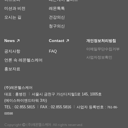
미션과 비전
레몬톡톡
오시는 길
건강의신
청구의신
News
Contact
개인정보처리방침
이메일무단수집거부
공지사항
FAQ
사업자정보확인
언론 속 레몬헬스케어
홍보자료
(주)레몬헬스케어
대표 : 홍병진
서울시 금천구 가산디지털1로 145, 1005호
(에이스하이엔드타워 3차)
TEL : 02.855.5815
FAX : 02.855.5816
사업자 등록번호 :
761-86-
00598
Copyright
(주)레몬헬스케어. All rights reserved.