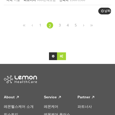
지역
서울
파트너사
AXA손해보험
연락처
1566-1566
날짜순
1
3
4
5
2
About
Service
Partner
레몬헬스케어 소개
레몬케어
파트너사
히스토리
레몬케어 플러스