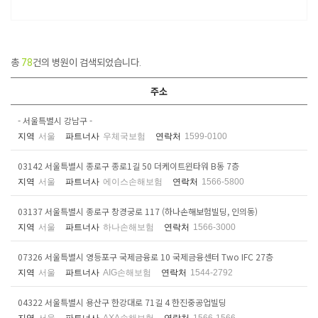
총
78
건의 병원이 검색되었습니다.
주소
- 서울특별시 강남구 -
지역
서울
파트너사
우체국보험
연락처
1599-0100
03142 서울특별시 종로구 종로1길 50 더케이트윈타워 B동 7층
지역
서울
파트너사
에이스손해보험
연락처
1566-5800
03137 서울특별시 종로구 창경궁로 117 (하나손해보험빌딩, 인의동)
지역
서울
파트너사
하나손해보험
연락처
1566-3000
07326 서울특별시 영등포구 국제금융로 10 국제금융센터 Two IFC 27층
지역
서울
파트너사
AIG손해보험
연락처
1544-2792
04322 서울특별시 용산구 한강대로 71길 4 한진중공업빌딩