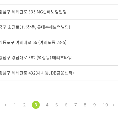
 강남구 테헤란로 335 MG손해보험빌딩
 중구 소월로3(남창동, 롯데손해보험빌딩)
영등포구 여의대로 56 (여의도동 23-5)
 강남구 강남대로 382 (역삼동) 메리츠타워
 강남구 테헤란로 432(대치동, DB금융센터)
1
2
3
4
5
6
7
8
9
10