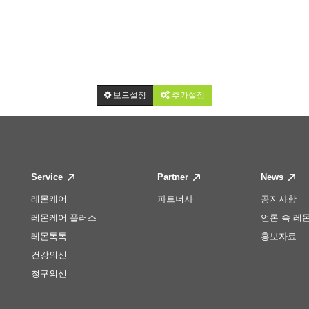
보드설정
추가설정
Service
Partner
News
레몬케어
파트너사
공지사항
레몬케어 플러스
언론 속 레
레몬톡톡
홍보자료
건강의신
청구의신