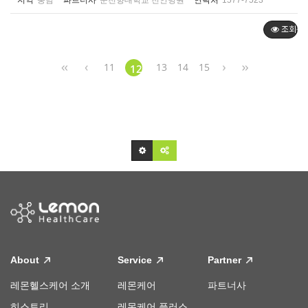
지역
충남
파트너사
순천향대학교 천안병원
연락처
1577-7523
조회순
11
13
14
15
12
About
Service
Partner
레몬헬스케어 소개
레몬케어
파트너사
히스토리
레몬케어 플러스