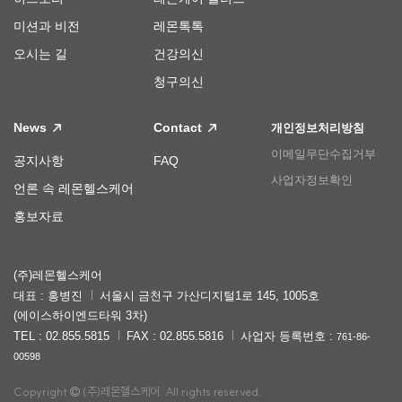
미션과 비전
레몬톡톡
오시는 길
건강의신
청구의신
News
Contact
개인정보처리방침
이메일무단수집거부
공지사항
FAQ
사업자정보확인
언론 속 레몬헬스케어
홍보자료
(주)레몬헬스케어
대표 : 홍병진
서울시 금천구 가산디지털1로 145, 1005호
(에이스하이엔드타워 3차)
TEL : 02.855.5815
FAX : 02.855.5816
사업자 등록번호 :
761-86-
00598
Copyright
(주)레몬헬스케어. All rights reserved.