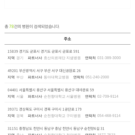
총
78
건의 병원이 검색되었습니다.
주소
15839 경기도 군포시 경기도 군포시 군포로 591
지역
경기
파트너사
효산의료재단 지샘병원
연락처
031-389-3000
49201 부산광역시 서구 부산 서구 대신공원로 26
지역
부산
파트너사
동아대학교병원
연락처
051-240-2000
04401 서울특별시 용산구 서울특별시 용산구 대사관로 59
지역
서울
파트너사
순천향대학교 서울병원
연락처
02-709-9114
39371 경상북도 구미시 경북 구미시 1공단로 179
지역
경북
파트너사
순천향대학교 구미병원
연락처
054-468-9114
31151 충청남도 천안시 동남구 충남 천안시 동남구 순천향6길 31