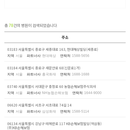
총
78
건의 병원이 검색되었습니다.
주소
03183 서울특별시 종로구 세종대로 163, 현대해상빌딩(세종로)
지역
서울
파트너사
현대해상
연락처
1588-5656
03184 서울특별시 종로구 새문안로 68(신문로1가)
지역
서울
파트너사
흥국화재
연락처
1688-1688
03740 서울특별시 서대문구 충정로 60 농협손해보험주식회사
지역
서울
파트너사
NH농협손해보험
연락처
1644-9000
06620 서울특별시 서초구 서초대로 74길 14
지역
서울
파트너사
삼성화재
연락처
1588-5114
06134 서울특별시 강남구 테헤란로 117 KB손해보험빌딩(역삼동)
(주)KB손해보험