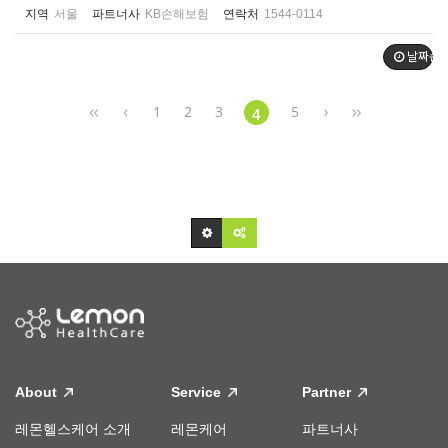
지역
서울
파트너사
KB손해보험
연락처
1544-0114
날짜순
1
2
3
5
4
About
Service
Partner
레몬헬스케어 소개
레몬케어
파트너사