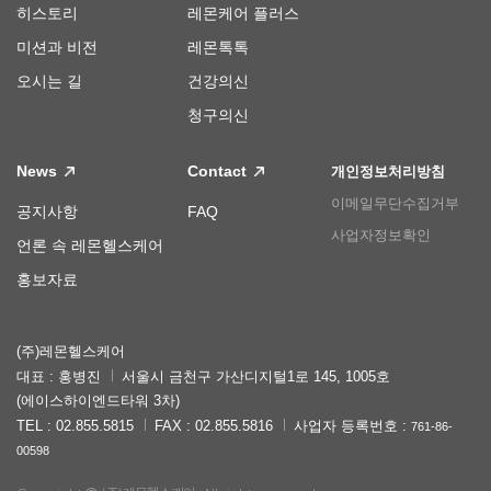
히스토리
레몬케어 플러스
미션과 비전
레몬톡톡
오시는 길
건강의신
청구의신
News
Contact
개인정보처리방침
이메일무단수집거부
공지사항
FAQ
사업자정보확인
언론 속 레몬헬스케어
홍보자료
(주)레몬헬스케어
대표 : 홍병진
서울시 금천구 가산디지털1로 145, 1005호
(에이스하이엔드타워 3차)
TEL : 02.855.5815
FAX : 02.855.5816
사업자 등록번호 :
761-86-
00598