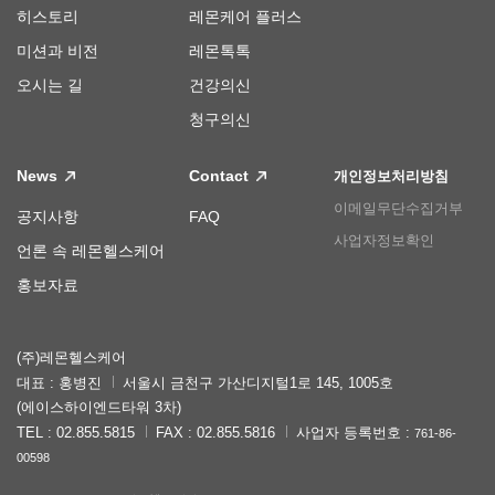
히스토리
레몬케어 플러스
미션과 비전
레몬톡톡
오시는 길
건강의신
청구의신
News
Contact
개인정보처리방침
이메일무단수집거부
공지사항
FAQ
사업자정보확인
언론 속 레몬헬스케어
홍보자료
(주)레몬헬스케어
대표 : 홍병진
서울시 금천구 가산디지털1로 145, 1005호
(에이스하이엔드타워 3차)
TEL : 02.855.5815
FAX : 02.855.5816
사업자 등록번호 :
761-86-
00598