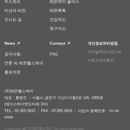
히스토리
레몬케어 플러스
미션과 비전
레몬톡톡
오시는 길
건강의신
청구의신
News
Contact
개인정보처리방침
이메일무단수집거부
공지사항
FAQ
사업자정보확인
언론 속 레몬헬스케어
홍보자료
(주)레몬헬스케어
대표 : 홍병진
서울시 금천구 가산디지털1로 145, 1005호
(에이스하이엔드타워 3차)
TEL : 02.855.5815
FAX : 02.855.5816
사업자 등록번호 :
761-86-
00598
Copyright
(주)레몬헬스케어. All rights reserved.