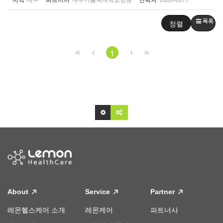
지역
대구
파트너사
대구가톨릭대학교병원
연락처
1688-0077
목록
정렬
1
About
Service
Partner
레몬헬스케어 소개
레몬케어
파트너사