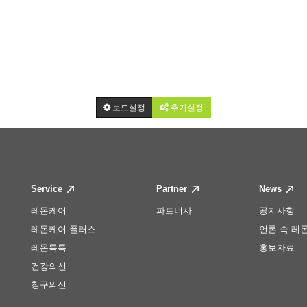
보드설정
추가설정
Service
Partner
News
레몬케어
파트너사
공지사항
레몬케어 플러스
언론 속 레
레몬톡톡
홍보자료
건강의신
청구의신