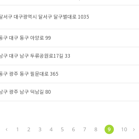
 달서구 대구광역시 달서구 달구벌대로 1035
동구 대구 동구 아양로 99
 남구 대구 남구 두류공원로17길 33
동구 광주 동구 필문대로 365
남구 광주 남구 덕남길 80
1
2
3
4
5
6
7
8
9
10