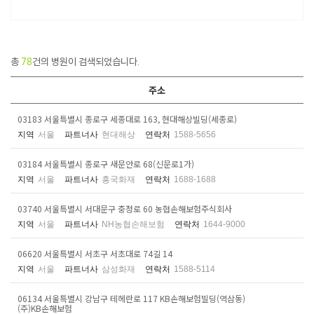
총
78
건의 병원이 검색되었습니다.
주소
03183 서울특별시 종로구 세종대로 163, 현대해상빌딩(세종로)
지역
서울
파트너사
현대해상
연락처
1588-5656
03184 서울특별시 종로구 새문안로 68(신문로1가)
지역
서울
파트너사
흥국화재
연락처
1688-1688
03740 서울특별시 서대문구 충정로 60 농협손해보험주식회사
지역
서울
파트너사
NH농협손해보험
연락처
1644-9000
06620 서울특별시 서초구 서초대로 74길 14
지역
서울
파트너사
삼성화재
연락처
1588-5114
06134 서울특별시 강남구 테헤란로 117 KB손해보험빌딩(역삼동)
(주)KB손해보험