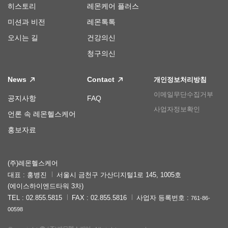
히스토리
레몬케어 플러스
미션과 비전
레몬톡톡
오시는 길
건강의신
청구의신
News
Contact
개인정보처리방침
이메일무단수집거부
공지사항
FAQ
사업자정보확인
언론 속 레몬헬스케어
홍보자료
(주)레몬헬스케어
대표 : 홍병진
서울시 금천구 가산디지털1로 145, 1005호
(에이스하이엔드타워 3차)
TEL : 02.855.5815
FAX : 02.855.5816
사업자 등록번호 :
761-86-
00598