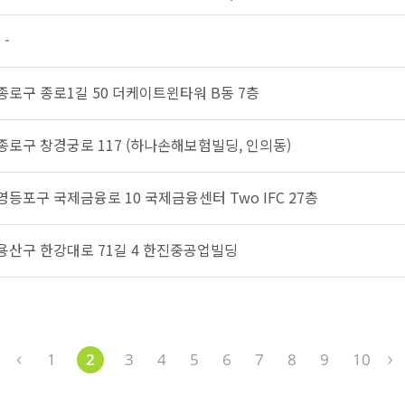
-
 종로구 종로1길 50 더케이트윈타워 B동 7층
 종로구 창경궁로 117 (하나손해보험빌딩, 인의동)
영등포구 국제금융로 10 국제금융센터 Two IFC 27층
 용산구 한강대로 71길 4 한진중공업빌딩
1
2
3
4
5
6
7
8
9
10