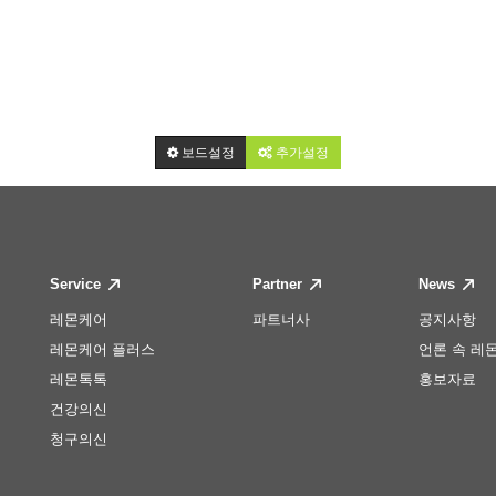
보드설정
추가설정
Service
Partner
News
레몬케어
파트너사
공지사항
레몬케어 플러스
언론 속 레
레몬톡톡
홍보자료
건강의신
청구의신