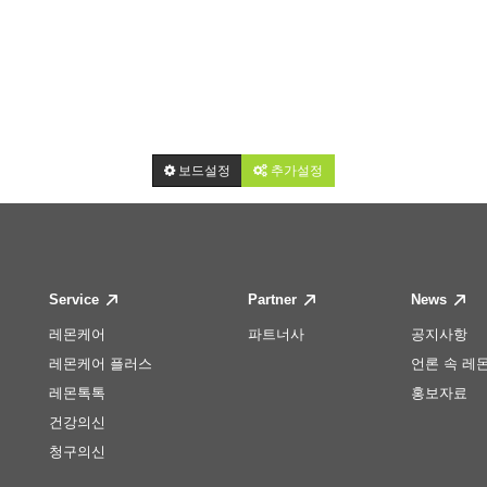
보드설정
추가설정
Service
Partner
News
레몬케어
파트너사
공지사항
레몬케어 플러스
언론 속 레
레몬톡톡
홍보자료
건강의신
청구의신