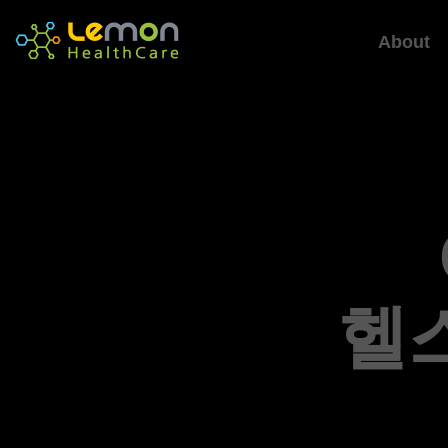
About
헬