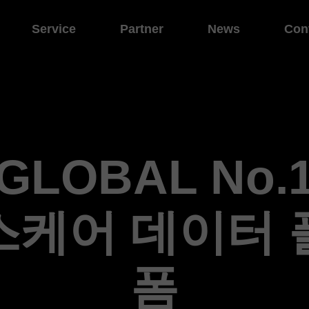
Service
Partner
News
Con
GLOBAL No.
스케어 데이터 
폼