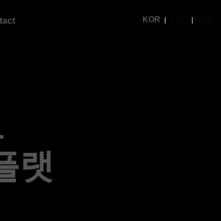
KOR
ENG
VTN
tact
1
플랫