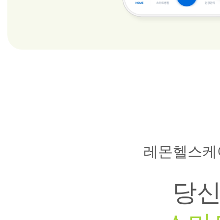
레몬헬스케
당신